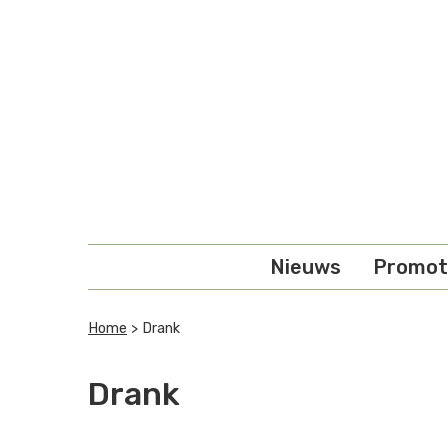
Overslaan en naar de inhoud gaan
Nieuws
Promot
Home
> Drank
U bent hier
Drank