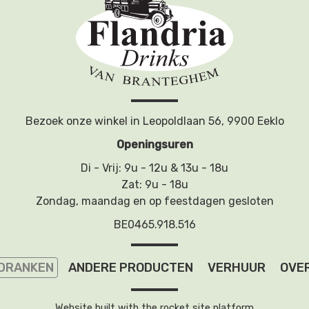
Bezoek onze winkel in Leopoldlaan 56, 9900 Eeklo
Openingsuren
Di - Vrij: 9u - 12u & 13u - 18u
Zat: 9u - 18u
Zondag, maandag en op feestdagen gesloten
BE0465.918.516
 DRANKEN
ANDERE PRODUCTEN
VERHUUR
OVER
Website built with the
rocket site platform