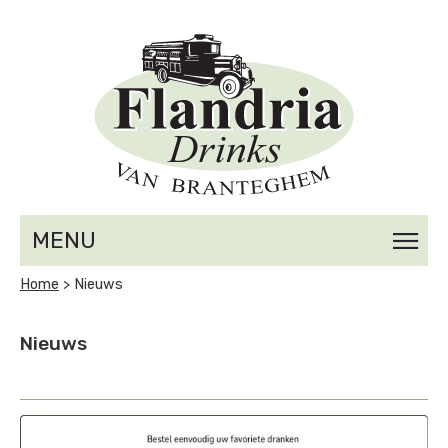
Overslaan en naar de inhoud gaan
MENU
U bent hier
Home
> Nieuws
Nieuws